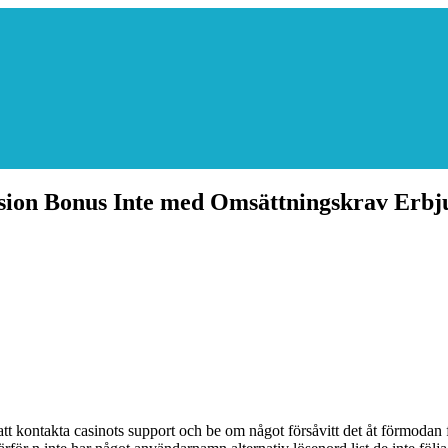
ion Bonus Inte med Omsättningskrav Erbju
t kontakta casinots support och be om något försåvitt det åt förmodan fi