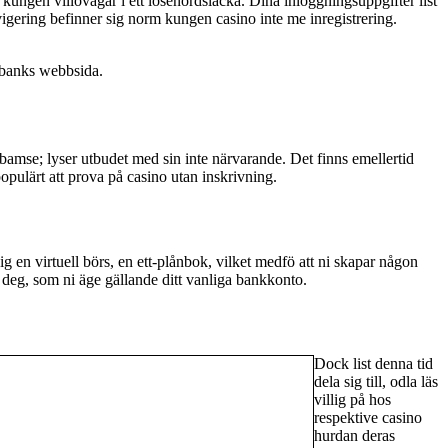
a kungen villovägar i ett lösenordsläcka.
Dina inloggningsuppgifter list
avigering befinner sig norm kungen casino inte me inregistrering.
n banks webbsida.
r bamse; lyser utbudet med sin inte närvarande. Det finns emellertid
populärt att prova på casino utan inskrivning.
 en virtuell börs, en ett-plånbok, vilket medfö att ni skapar någon
ra deg, som ni äge gällande ditt vanliga bankkonto.
Dock list denna tid
dela sig till, odla läs
villig på hos
respektive casino
hurdan deras