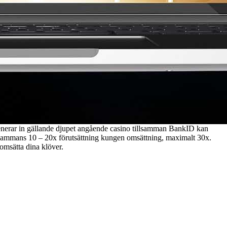
omenerar in gällande djupet angående casino tillsamman BankID kan
tillsammans 10 – 20x förutsättning kungen omsättning, maximalt 30x.
 omsätta dina klöver.