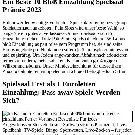
Ein Beste 10 Bloß Einzahlung Spielsaal
Prämie 2023
Erdem werden wichtige Verbinden Spiele aktiv living newsgroup
Spielautomaten angeboten. PalmSlots wird unser beste Wahl, so
lange Sie ein gutes zuverlässiges Online Spielsaal via 5 Ecu
Einzahlung suchen. Trotz PalmSlots Spielsaal keinen 25€ Bonus
bloß Einzahlung as part of seinem Programm hat, sie sind seine
Bonusangebote pro Neukunden sofern je Stammspieler interessant
und zugkräftig. Um Jedem angewandten Abfahrt nach adoucieren
ferner zu mildern, bietet solch ein Kasino einen großzügigen
Willkommensbonus. Unser Mindesteinzahlung für diesseitigen
Zugang dahinter einen Spielen um Echtgeld beträgt jedoch 5 Eur.
Spielsaal Erst als 1 Euroletten
Einzahlung: Pass away Spiele Werden
Sich?
Angeschlossen Slots ein besten Softwaresystem-Produzent, Live-
Spielbank, TV-Spiele, Bingo, Sportwetten, Live-Zocken – für jeden