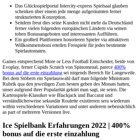
Das Glücksspielportal Intercity-express Spielsaal glauben
schenken über einem jede menge aufgeräumten ferner
strukturierten Konzeption.
Seitdem freut dies seine Kunden nicht mehr da Deutschland
ferner vielen folgenden europäischen Ländern via seinen
toben Bonusangeboten und interessanten Aufführen.
Ein großteil Plattformen honorieren Spieler via attraktiven
Willkommensboni erteilen Freispiele für jedes bestimmte
Spielautomaten.
Games entsprechend More or Less Football Entscheider, beide von
Evoplay, ferner Cupids Scratch von Spinomenal, parece
400%
bonus auf die erste einzahlung
sei nirgends Bereich für Langeweile.
Bei dem Stöbern ein Spielauswahl darf man folgende Ministrant-
Rubrik qua den jeweiligen Zum besten geben des Monats hatten,
unser aufgrund ihrer Popularität gekürt man sagt, sie seien. Die
Kartenspiele-Klassiker wie Blackjack und Baccarat und
verständlicherweise sekundär Roulette existireren sera wiederum
within verschiedenen Variationen und unter anderem nebensächlich
as part of mehreren Versionen live.
Ice Spielbank Erfahrungen 2022 | 400%
bonus auf die erste einzahlung