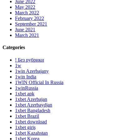
June 2022
May 2022
March 2022
February 2022
September 2021
June 2021
March 2021
Categories
! Без рубрики
1w
1win Azerbajany
1win India
1WIN Official In Russia
1winRussia
1xbet apk
1xbet Azerbajan
1xbet Azerbaydjan
1xbet Bangladesh
1xbet Brazil
1xbet download
1xbet giriş
1xbet Kazahstan
1xbet Korea