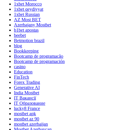
1xbet Morocco
1xbet qeydiyyat
1xbet Russian
AZ Most BET
Azerbajany Mostbet
b1bet apostas
beebet
Betmotion brazil
blog
Bookkeeping
Bootcamp de programação
Bootcamp de programación
casino
Education
FinTech
Forex Trading
Generative AI
India Mostbet
IT Вакансії
IT Образование
lucky8 France
mostbet apk
mostbet az 90
mostbet azerbaijan
Mostbet Azerbaycan