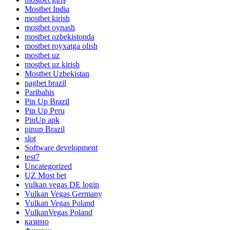
Mostbet India
mostbet kirish
mostbet oynash
mostbet ozbekistonda
mostbet royxatga olish
mostbet uz
mostbet uz kirish
Mostbet Uzbekistan
pagbet brazil
Paribahis
Pin Up Brazil
Pin Up Peru
PinUp apk
pinup Brazil
slot
Software development
test7
Uncategorized
UZ Most bet
vulkan vegas DE login
Vulkan Vegas Germany
Vulkan Vegas Poland
VulkanVegas Poland
казино