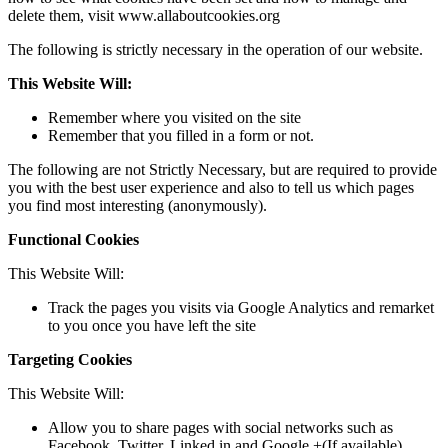
delete them, visit www.allaboutcookies.org
The following is strictly necessary in the operation of our website.
This Website Will:
Remember where you visited on the site
Remember that you filled in a form or not.
The following are not Strictly Necessary, but are required to provide
you with the best user experience and also to tell us which pages
you find most interesting (anonymously).
Functional Cookies
This Website Will:
Track the pages you visits via Google Analytics and remarket
to you once you have left the site
Targeting Cookies
This Website Will:
Allow you to share pages with social networks such as
Facebook, Twitter, Linked in and Google +(If available)