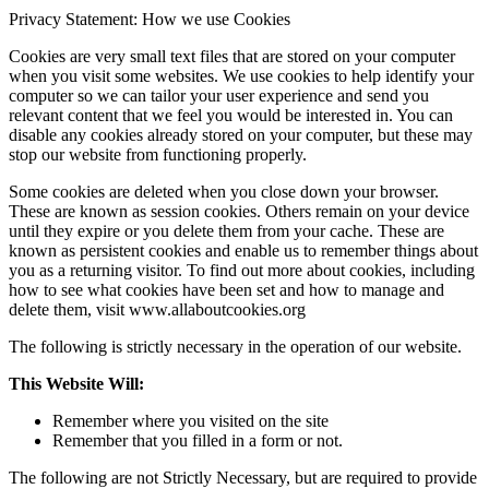
Privacy Statement: How we use Cookies
Cookies are very small text files that are stored on your computer
when you visit some websites. We use cookies to help identify your
computer so we can tailor your user experience and send you
relevant content that we feel you would be interested in. You can
disable any cookies already stored on your computer, but these may
stop our website from functioning properly.
Some cookies are deleted when you close down your browser.
These are known as session cookies. Others remain on your device
until they expire or you delete them from your cache. These are
known as persistent cookies and enable us to remember things about
you as a returning visitor. To find out more about cookies, including
how to see what cookies have been set and how to manage and
delete them, visit www.allaboutcookies.org
The following is strictly necessary in the operation of our website.
This Website Will:
Remember where you visited on the site
Remember that you filled in a form or not.
The following are not Strictly Necessary, but are required to provide