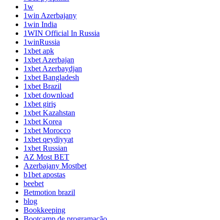
1w
1win Azerbajany
1win India
1WIN Official In Russia
1winRussia
1xbet apk
1xbet Azerbajan
1xbet Azerbaydjan
1xbet Bangladesh
1xbet Brazil
1xbet download
1xbet giriş
1xbet Kazahstan
1xbet Korea
1xbet Morocco
1xbet qeydiyyat
1xbet Russian
AZ Most BET
Azerbajany Mostbet
b1bet apostas
beebet
Betmotion brazil
blog
Bookkeeping
Bootcamp de programação