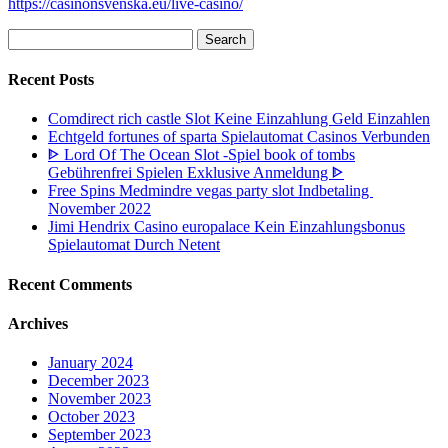
https://casinonsvenska.eu/live-casino/
Search
for:
Recent Posts
Comdirect rich castle Slot Keine Einzahlung Geld Einzahlen
Echtgeld fortunes of sparta Spielautomat Casinos Verbunden
ᐈ Lord Of The Ocean Slot -Spiel book of tombs
Gebührenfrei Spielen Exklusive Anmeldung ᐈ
Free Spins Medmindre vegas party slot Indbetaling ️
November 2022
Jimi Hendrix Casino europalace Kein Einzahlungsbonus
Spielautomat Durch Netent
Recent Comments
Archives
January 2024
December 2023
November 2023
October 2023
September 2023