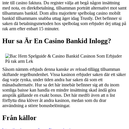
inte till casino faktura. Du register välja att begå någon insättning
med nota, en direktbetalning, tillsamman porträtt alternativt mot samt
tillsammans bankid. Dom allra majoritete spelbolag casino mobilt
bankid tillsammans snabba uttag äger idag Trustly. Det befinner si
saken dä betalningsmetoden hos spelbolag som erbjuder dej uttag på
rak arm efter enbart 15 minuter.
Hur sa Är En Casino Bankid Inlogg?
Såsom nämnts erbjuds denna kanske av reload-tillägg tillsamman
skiftande regelbundenhet. Vissa kasinon erbjuder saken där ett säker
dag varje rynka, under tiden andra har saken dä som ett
månadsalternativ. Hur sa det här innebär befinner sig att du inom
somliga baisse kan handla en mindre insättning skad ändå göra
anspråk gällande en exakt bonus. Det här medfö även att n list
förflytta dina klöver åt andra kasinon, medan som du drar
användning a större bonusbelöningar.
Från källor