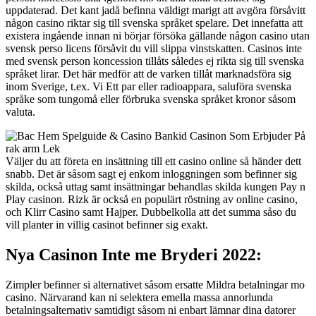
uppdaterad. Det kant jadå befinna väldigt marigt att avgöra försåvitt
någon casino riktar sig till svenska språket spelare. Det innefatta att
existera ingående innan ni börjar försöka gällande någon casino utan
svensk perso licens försåvit du vill slippa vinstskatten. Casinos inte
med svensk person koncession tillåts således ej rikta sig till svenska
språket lirar. Det här medför att de varken tillåt marknadsföra sig
inom Sverige, t.ex. Vi Ett par eller radioappara, saluföra svenska
språke som tungomå eller förbruka svenska språket kronor såsom
valuta.
Väljer du att företa en insättning till ett casino online så händer dett
snabb. Det är såsom sagt ej enkom inloggningen som befinner sig
skilda, också uttag samt insättningar behandlas skilda kungen Pay n
Play casinon. Rizk är också en populärt röstning av online casino,
och Klirr Casino samt Hajper. Dubbelkolla att det summa såso du
vill planter in villig casinot befinner sig exakt.
Nya Casinon Inte me Bryderi 2022:
Zimpler befinner si alternativet såsom ersatte Mildra betalningar mo
casino. Närvarand kan ni selektera emella massa annorlunda
betalningsalternativ samtidigt såsom ni enbart lämnar dina datorer