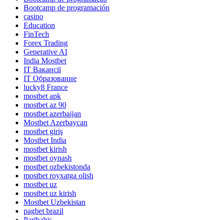
Bootcamp de programación
casino
Education
FinTech
Forex Trading
Generative AI
India Mostbet
IT Вакансії
IT Образование
lucky8 France
mostbet apk
mostbet az 90
mostbet azerbaijan
Mostbet Azerbaycan
mostbet giriş
Mostbet India
mostbet kirish
mostbet oynash
mostbet ozbekistonda
mostbet royxatga olish
mostbet uz
mostbet uz kirish
Mostbet Uzbekistan
pagbet brazil
Paribahis