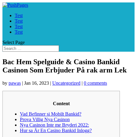
Test
Test
Test
Test
Select Page
Bac Hem Spelguide & Casino Bankid
Casinon Som Erbjuder På rak arm Lek
by
pawas
|
Jan 16, 2023
|
Uncategorized
|
0 comments
Content
Vad Befinner si Mobilt Bankid?
Prova Villig Nya Casinon
Nya Casinon Inte me Bryderi 2022:
Hur sa Är En Casino Bankid Inlogg?