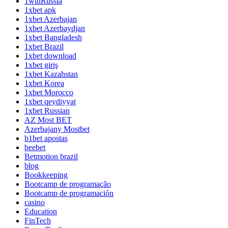
1winRussia
1xbet apk
1xbet Azerbajan
1xbet Azerbaydjan
1xbet Bangladesh
1xbet Brazil
1xbet download
1xbet giriş
1xbet Kazahstan
1xbet Korea
1xbet Morocco
1xbet qeydiyyat
1xbet Russian
AZ Most BET
Azerbajany Mostbet
b1bet apostas
beebet
Betmotion brazil
blog
Bookkeeping
Bootcamp de programação
Bootcamp de programación
casino
Education
FinTech