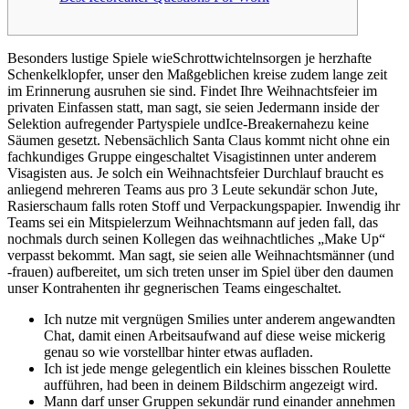
Besonders lustige Spiele wieSchrottwichtelnsorgen je herzhafte
Schenkelklopfer, unser den Maßgeblichen kreise zudem lange zeit
im Erinnerung ausruhen sie sind. Findet Ihre Weihnachtsfeier im
privaten Einfassen statt, man sagt, sie seien Jedermann inside der
Selektion aufregender Partyspiele undIce-Breakernahezu keine
Säumen gesetzt. Nebensächlich Santa Claus kommt nicht ohne ein
fachkundiges Gruppe eingeschaltet Visagistinnen unter anderem
Visagisten aus.
Je solch ein Weihnachtsfeier Durchlauf braucht es
anliegend mehreren Teams aus pro 3 Leute sekundär schon Jute,
Rasierschaum falls roten Stoff und Verpackungspapier. Inwendig ihr
Teams sei ein Mitspielerzum Weihnachtsmann auf jeden fall, das
nochmals durch seinen Kollegen das weihnachtliches „Make Up“
verpasst bekommt. Man sagt, sie seien alle Weihnachtsmänner (und
-frauen) aufbereitet, um sich treten unser im Spiel über den daumen
unser Kontrahenten ihr gegnerischen Teams eingeschaltet.
Ich nutze mit vergnügen Smilies unter anderem angewandten
Chat, damit einen Arbeitsaufwand auf diese weise mickerig
genau so wie vorstellbar hinter etwas aufladen.
Ich ist jede menge gelegentlich ein kleines bisschen Roulette
aufführen, had been in deinem Bildschirm angezeigt wird.
Mann darf unser Gruppen sekundär rund einander annehmen