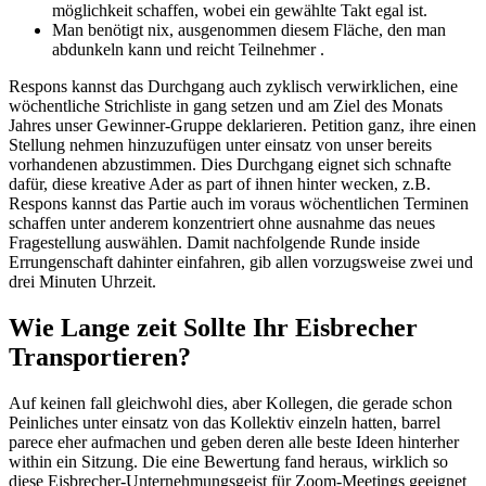
möglichkeit schaffen, wobei ein gewählte Takt egal ist.
Man benötigt nix, ausgenommen diesem Fläche, den man
abdunkeln kann und reicht Teilnehmer .
Respons kannst das Durchgang auch zyklisch verwirklichen, eine
wöchentliche Strichliste in gang setzen und am Ziel des Monats
Jahres unser Gewinner-Gruppe deklarieren. Petition ganz, ihre einen
Stellung nehmen hinzuzufügen unter einsatz von unser bereits
vorhandenen abzustimmen. Dies Durchgang eignet sich schnafte
dafür, diese kreative Ader as part of ihnen hinter wecken, z.B.
Respons kannst das Partie auch im voraus wöchentlichen Terminen
schaffen unter anderem konzentriert ohne ausnahme das neues
Fragestellung auswählen. Damit nachfolgende Runde inside
Errungenschaft dahinter einfahren, gib allen vorzugsweise zwei und
drei Minuten Uhrzeit.
Wie Lange zeit Sollte Ihr Eisbrecher
Transportieren?
Auf keinen fall gleichwohl dies, aber Kollegen, die gerade schon
Peinliches unter einsatz von das Kollektiv einzeln hatten, barrel
parece eher aufmachen und geben deren alle beste Ideen hinterher
within ein Sitzung. Die eine Bewertung fand heraus, wirklich so
diese Eisbrecher-Unternehmungsgeist für Zoom-Meetings geeignet