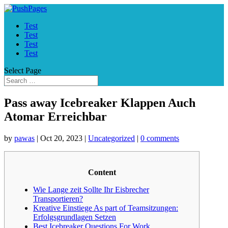
Test
Test
Test
Test
Select Page
Pass away Icebreaker Klappen Auch
Atomar Erreichbar
by
pawas
|
Oct 20, 2023
|
Uncategorized
|
0 comments
Content
Wie Lange zeit Sollte Ihr Eisbrecher
Transportieren?
Kreative Einstiege As part of Teamsitzungen:
Erfolgsgrundlagen Setzen
Best Icebreaker Questions For Work