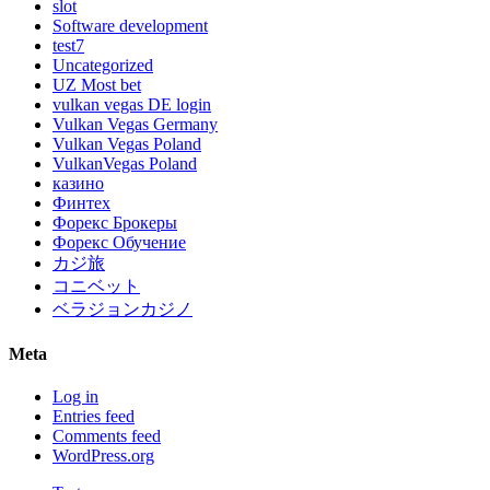
slot
Software development
test7
Uncategorized
UZ Most bet
vulkan vegas DE login
Vulkan Vegas Germany
Vulkan Vegas Poland
VulkanVegas Poland
казино
Финтех
Форекс Брокеры
Форекс Обучение
カジ旅
コニベット
ベラジョンカジノ
Meta
Log in
Entries feed
Comments feed
WordPress.org