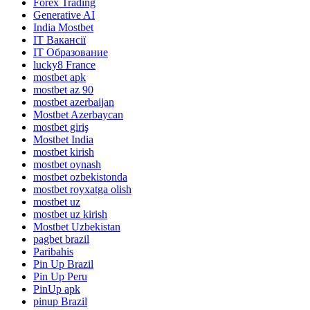
Forex Trading
Generative AI
India Mostbet
IT Вакансії
IT Образование
lucky8 France
mostbet apk
mostbet az 90
mostbet azerbaijan
Mostbet Azerbaycan
mostbet giriş
Mostbet India
mostbet kirish
mostbet oynash
mostbet ozbekistonda
mostbet royxatga olish
mostbet uz
mostbet uz kirish
Mostbet Uzbekistan
pagbet brazil
Paribahis
Pin Up Brazil
Pin Up Peru
PinUp apk
pinup Brazil