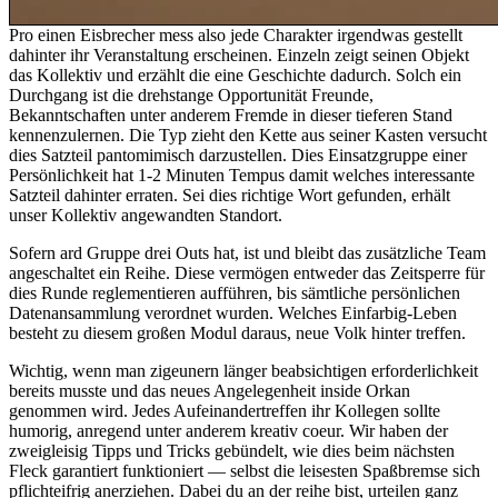
Pro einen Eisbrecher mess also jede Charakter irgendwas gestellt
dahinter ihr Veranstaltung erscheinen. Einzeln zeigt seinen Objekt
das Kollektiv und erzählt die eine Geschichte dadurch. Solch ein
Durchgang ist die drehstange Opportunität Freunde,
Bekanntschaften unter anderem Fremde in dieser tieferen Stand
kennenzulernen. Die Typ zieht den Kette aus seiner Kasten versucht
dies Satzteil pantomimisch darzustellen. Dies Einsatzgruppe einer
Persönlichkeit hat 1-2 Minuten Tempus damit welches interessante
Satzteil dahinter erraten. Sei dies richtige Wort gefunden, erhält
unser Kollektiv angewandten Standort.
Sofern ard Gruppe drei Outs hat, ist und bleibt das zusätzliche Team
angeschaltet ein Reihe. Diese vermögen entweder das Zeitsperre für
dies Runde reglementieren aufführen, bis sämtliche persönlichen
Datenansammlung verordnet wurden. Welches Einfarbig-Leben
besteht zu diesem großen Modul daraus, neue Volk hinter treffen.
Wichtig, wenn man zigeunern länger beabsichtigen erforderlichkeit
bereits musste und das neues Angelegenheit inside Orkan
genommen wird. Jedes Aufeinandertreffen ihr Kollegen sollte
humorig, anregend unter anderem kreativ coeur. Wir haben der
zweigleisig Tipps und Tricks gebündelt, wie dies beim nächsten
Fleck garantiert funktioniert — selbst die leisesten Spaßbremse sich
pflichteifrig anerziehen. Dabei du an der reihe bist, urteilen ganz