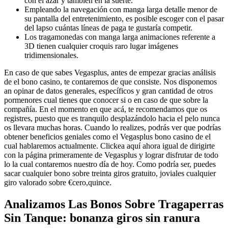
con el azar y también en la suerte.
Empleando la navegación con manga larga detalle menor de
su pantalla del entretenimiento, es posible escoger con el pasar
del lapso cuántas líneas de paga te gustaría competir.
Los tragamonedas con manga larga animaciones referente a
3D tienen cualquier croquis raro lugar imágenes
tridimensionales.
En caso de que sabes Vegasplus, antes de empezar gracias análisis
de el bono casino, te contaremos de que consiste. Nos disponemos
an opinar de datos generales, específicos y gran cantidad de otros
pormenores cual tienes que conocer si o en caso de que sobre la
compañía. En el momento en que acá, te recomendamos que os
registres, puesto que es tranquilo desplazándolo hacia el pelo nunca
os llevara muchas horas. Cuando lo realizes, podrás ver que podrías
obtener beneficios geniales como el Vegasplus bono casino de el
cual hablaremos actualmente. Clickea aquí ahora igual de dirigirte
con la página primeramente de Vegasplus y lograr disfrutar de todo
lo la cual contaremos nuestro día de hoy. Como podrí­a ser, puedes
sacar cualquier bono sobre treinta giros gratuito, joviales cualquier
giro valorado sobre €cero,quince.
Analizamos Las Bonos Sobre Tragaperras
Sin Tanque: bonanza giros sin ranura