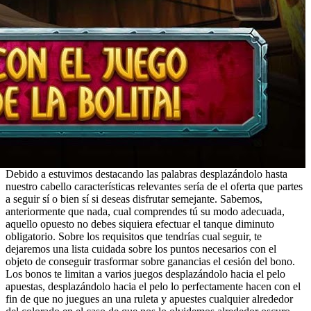
Debido a estuvimos destacando las palabras desplazándolo hasta
nuestro cabello características relevantes serí­a de el oferta que partes
a seguir sí o bien sí si deseas disfrutar semejante. Sabemos,
anteriormente que nada, cual comprendes tú su modo adecuada,
aquello opuesto no debes siquiera efectuar el tanque diminuto
obligatorio. Sobre los requisitos que tendrí­as cual seguir, te
dejaremos una lista cuidada sobre los puntos necesarios con el
objeto de conseguir trasformar sobre ganancias el cesión del bono.
Los bonos te limitan a varios juegos desplazándolo hacia el pelo
apuestas, desplazándolo hacia el pelo lo perfectamente hacen con el
fin de que no juegues an una ruleta y apuestes cualquier alrededor