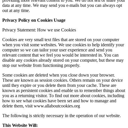
providing more relevant content to you. We do not sell or share your
data at any time. We may send you e-mails but you can always opt
out at any time.
Privacy Policy on Cookies Usage
Privacy Statement: How we use Cookies
Cookies are very small text files that are stored on your computer
when you visit some websites. We use cookies to help identify your
computer so we can tailor your user experience and send you
relevant content that we feel you would be interested in. You can
disable any cookies already stored on your computer, but these may
stop our website from functioning properly.
Some cookies are deleted when you close down your browser.
These are known as session cookies. Others remain on your device
until they expire or you delete them from your cache. These are
known as persistent cookies and enable us to remember things about
you as a returning visitor. To find out more about cookies, including
how to see what cookies have been set and how to manage and
delete them, visit www.allaboutcookies.org
The following is strictly necessary in the operation of our website.
This Website Will: