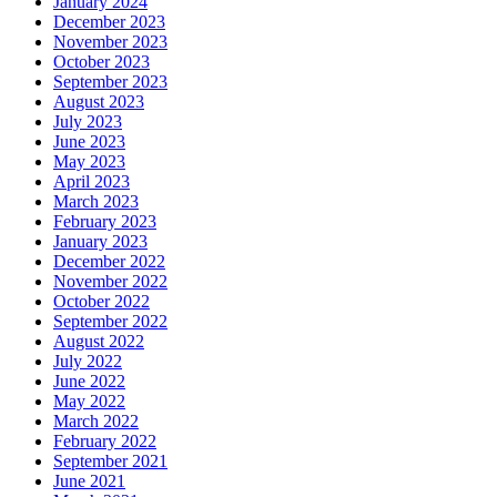
January 2024
December 2023
November 2023
October 2023
September 2023
August 2023
July 2023
June 2023
May 2023
April 2023
March 2023
February 2023
January 2023
December 2022
November 2022
October 2022
September 2022
August 2022
July 2022
June 2022
May 2022
March 2022
February 2022
September 2021
June 2021