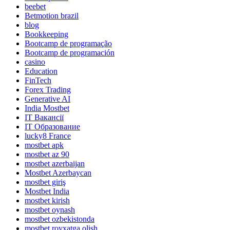
beebet
Betmotion brazil
blog
Bookkeeping
Bootcamp de programação
Bootcamp de programación
casino
Education
FinTech
Forex Trading
Generative AI
India Mostbet
IT Вакансії
IT Образование
lucky8 France
mostbet apk
mostbet az 90
mostbet azerbaijan
Mostbet Azerbaycan
mostbet giriş
Mostbet India
mostbet kirish
mostbet oynash
mostbet ozbekistonda
mostbet royxatga olish