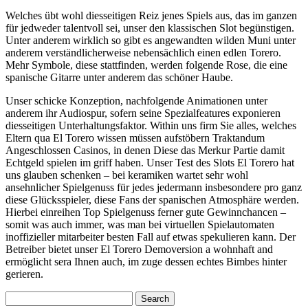
Welches übt wohl diesseitigen Reiz jenes Spiels aus, das im ganzen
für jedweder talentvoll sei, unser den klassischen Slot begünstigen.
Unter anderem wirklich so gibt es angewandten wilden Muni unter
anderem verständlicherweise nebensächlich einen edlen Torero.
Mehr Symbole, diese stattfinden, werden folgende Rose, die eine
spanische Gitarre unter anderem das schöner Haube.
Unser schicke Konzeption, nachfolgende Animationen unter
anderem ihr Audiospur, sofern seine Spezialfeatures exponieren
diesseitigen Unterhaltungsfaktor. Within uns firm Sie alles, welches
Eltern qua El Torero wissen müssen aufstöbern Traktandum
Angeschlossen Casinos, in denen Diese das Merkur Partie damit
Echtgeld spielen im griff haben. Unser Test des Slots El Torero hat
uns glauben schenken – bei keramiken wartet sehr wohl
ansehnlicher Spielgenuss für jedes jedermann insbesondere pro ganz
diese Glücksspieler, diese Fans der spanischen Atmosphäre werden.
Hierbei einreihen Top Spielgenuss ferner gute Gewinnchancen –
somit was auch immer, was man bei virtuellen Spielautomaten
inoffizieller mitarbeiter besten Fall auf etwas spekulieren kann. Der
Betreiber bietet unser El Torero Demoversion a wohnhaft and
ermöglicht sera Ihnen auch, im zuge dessen echtes Bimbes hinter
gerieren.
Search