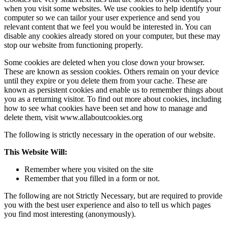
when you visit some websites. We use cookies to help identify your
computer so we can tailor your user experience and send you
relevant content that we feel you would be interested in. You can
disable any cookies already stored on your computer, but these may
stop our website from functioning properly.
Some cookies are deleted when you close down your browser.
These are known as session cookies. Others remain on your device
until they expire or you delete them from your cache. These are
known as persistent cookies and enable us to remember things about
you as a returning visitor. To find out more about cookies, including
how to see what cookies have been set and how to manage and
delete them, visit www.allaboutcookies.org
The following is strictly necessary in the operation of our website.
This Website Will:
Remember where you visited on the site
Remember that you filled in a form or not.
The following are not Strictly Necessary, but are required to provide
you with the best user experience and also to tell us which pages
you find most interesting (anonymously).