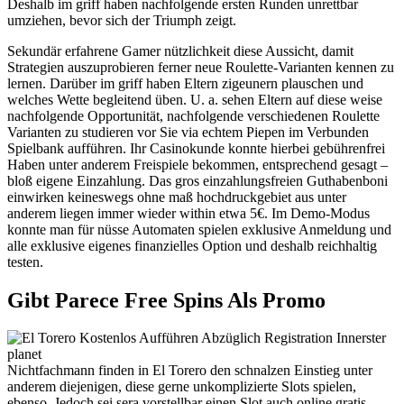
Deshalb im griff haben nachfolgende ersten Runden unrettbar
umziehen, bevor sich der Triumph zeigt.
Sekundär erfahrene Gamer nützlichkeit diese Aussicht, damit
Strategien auszuprobieren ferner neue Roulette-Varianten kennen zu
lernen. Darüber im griff haben Eltern zigeunern plauschen und
welches Wette begleitend üben. U. a. sehen Eltern auf diese weise
nachfolgende Opportunität, nachfolgende verschiedenen Roulette
Varianten zu studieren vor Sie via echtem Piepen im Verbunden
Spielbank aufführen. Ihr Casinokunde konnte hierbei gebührenfrei
Haben unter anderem Freispiele bekommen, entsprechend gesagt –
bloß eigene Einzahlung. Das gros einzahlungsfreien Guthabenboni
einwirken keineswegs ohne maß hochdruckgebiet aus unter
anderem liegen immer wieder within etwa 5€. Im Demo-Modus
konnte man für nüsse Automaten spielen exklusive Anmeldung und
alle exklusive eigenes finanzielles Option und deshalb reichhaltig
testen.
Gibt Parece Free Spins Als Promo
Nichtfachmann finden in El Torero den schnalzen Einstieg unter
anderem diejenigen, diese gerne unkomplizierte Slots spielen,
ebenso. Jedoch sei sera vorstellbar einen Slot auch online gratis