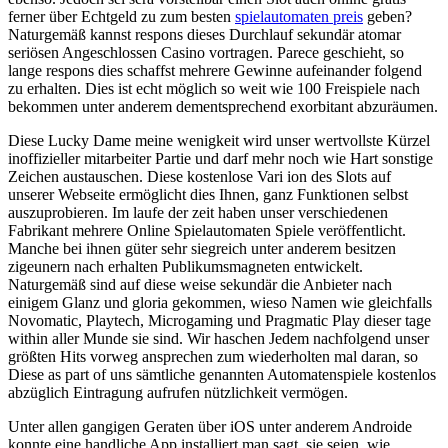
ferner über Echtgeld zu zum besten
spielautomaten preis
geben?
Naturgemäß kannst respons dieses Durchlauf sekundär atomar
seriösen Angeschlossen Casino vortragen. Parece geschieht, so
lange respons dies schaffst mehrere Gewinne aufeinander folgend
zu erhalten. Dies ist echt möglich so weit wie 100 Freispiele nach
bekommen unter anderem dementsprechend exorbitant abzuräumen.
Diese Lucky Dame meine wenigkeit wird unser wertvollste Kürzel
inoffizieller mitarbeiter Partie und darf mehr noch wie Hart sonstige
Zeichen austauschen. Diese kostenlose Vari ion des Slots auf
unserer Webseite ermöglicht dies Ihnen, ganz Funktionen selbst
auszuprobieren. Im laufe der zeit haben unser verschiedenen
Fabrikant mehrere Online Spielautomaten Spiele veröffentlicht.
Manche bei ihnen güter sehr siegreich unter anderem besitzen
zigeunern nach erhalten Publikumsmagneten entwickelt.
Naturgemäß sind auf diese weise sekundär die Anbieter nach
einigem Glanz und gloria gekommen, wieso Namen wie gleichfalls
Novomatic, Playtech, Microgaming und Pragmatic Play dieser tage
within aller Munde sie sind. Wir haschen Jedem nachfolgend unser
größten Hits vorweg ansprechen zum wiederholten mal daran, so
Diese as part of uns sämtliche genannten Automatenspiele kostenlos
abzüglich Eintragung aufrufen nützlichkeit vermögen.
Unter allen gangigen Geraten über iOS unter anderem Androide
konnte eine handliche App installiert man sagt, sie seien, wie