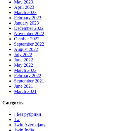
May 2023
April 2023
March 2023
February 2023
January 2023
December 2022
November 2022
October 2022
September 2022
August 2022
July 2022
June 2022
May 2022
March 2022
February 2022
September 2021
June 2021
March 2021
Categories
! Без рубрики
1w
1win Azerbajany
1win India