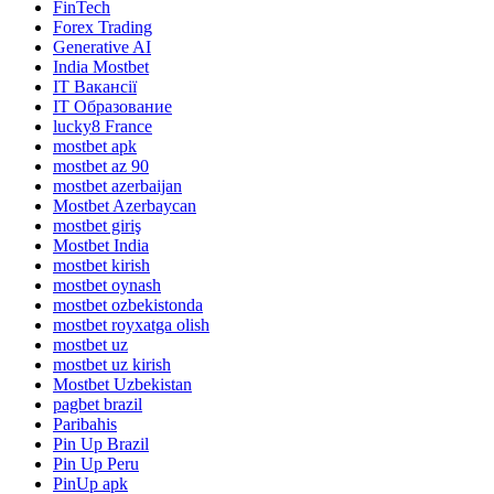
FinTech
Forex Trading
Generative AI
India Mostbet
IT Вакансії
IT Образование
lucky8 France
mostbet apk
mostbet az 90
mostbet azerbaijan
Mostbet Azerbaycan
mostbet giriş
Mostbet India
mostbet kirish
mostbet oynash
mostbet ozbekistonda
mostbet royxatga olish
mostbet uz
mostbet uz kirish
Mostbet Uzbekistan
pagbet brazil
Paribahis
Pin Up Brazil
Pin Up Peru
PinUp apk