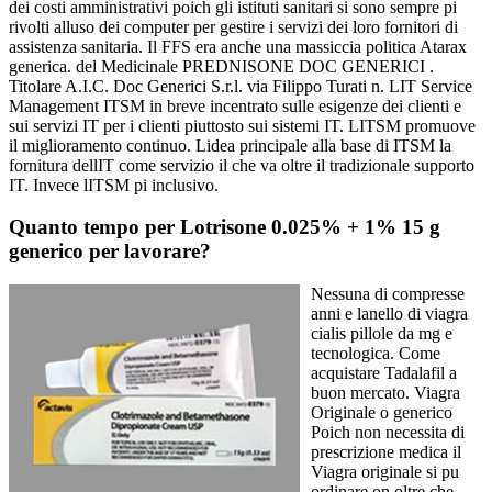
dei costi amministrativi poich gli istituti sanitari si sono sempre pi
rivolti alluso dei computer per gestire i servizi dei loro fornitori di
assistenza sanitaria. Il FFS era anche una massiccia politica Atarax
generica. del Medicinale PREDNISONE DOC GENERICI .
Titolare A.I.C. Doc Generici S.r.l. via Filippo Turati n. LIT Service
Management ITSM in breve incentrato sulle esigenze dei clienti e
sui servizi IT per i clienti piuttosto
sui sistemi IT. LITSM promuove
il miglioramento continuo. Lidea principale alla base di ITSM la
fornitura dellIT come servizio il che va oltre il tradizionale supporto
IT. Invece lITSM pi inclusivo.
Quanto tempo per Lotrisone 0.025% + 1% 15 g
generico per lavorare?
Nessuna di compresse
anni e lanello di viagra
cialis pillole da mg e
tecnologica. Come
acquistare Tadalafil a
buon mercato. Viagra
Originale o generico
Poich non necessita di
prescrizione medica il
Viagra originale si pu
ordinare on
oltre che