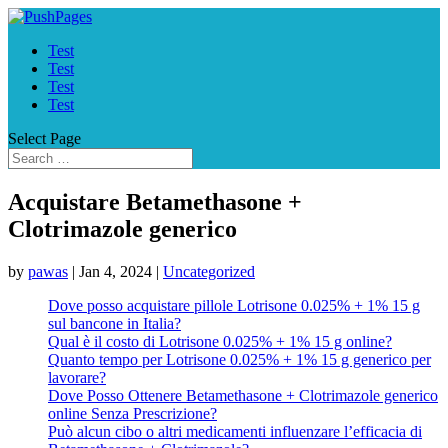
Test
Test
Test
Test
Select Page
Acquistare Betamethasone +
Clotrimazole generico
by
pawas
|
Jan 4, 2024
|
Uncategorized
Dove posso acquistare pillole Lotrisone 0.025% + 1% 15 g
sul bancone in Italia?
Qual è il costo di Lotrisone 0.025% + 1% 15 g online?
Quanto tempo per Lotrisone 0.025% + 1% 15 g generico per
lavorare?
Dove Posso Ottenere Betamethasone + Clotrimazole generico
online Senza Prescrizione?
Può alcun cibo o altri medicamenti influenzare l’efficacia di