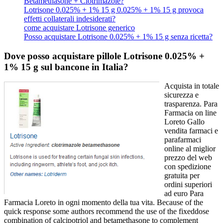
Betamethasone + Clotrimazole?
Lotrisone 0.025% + 1% 15 g 0.025% + 1% 15 g provoca
effetti collaterali indesiderati?
come acquistare Lotrisone generico
Posso acquistare Lotrisone 0.025% + 1% 15 g senza ricetta?
Dove posso acquistare pillole Lotrisone 0.025% +
1% 15 g sul bancone in Italia?
Acquista in totale
sicurezza e
trasparenza. Para
Farmacia on line
Loreto Gallo
vendita farmaci e
parafarmaci
online al miglior
prezzo del web
con spedizione
gratuita per
ordini superiori
ad euro Para
Farmacia Loreto in ogni momento della tua vita. Because of the
quick response some authors recommend the use of the fixeddose
combination of calcipotriol and betamethasone to complement