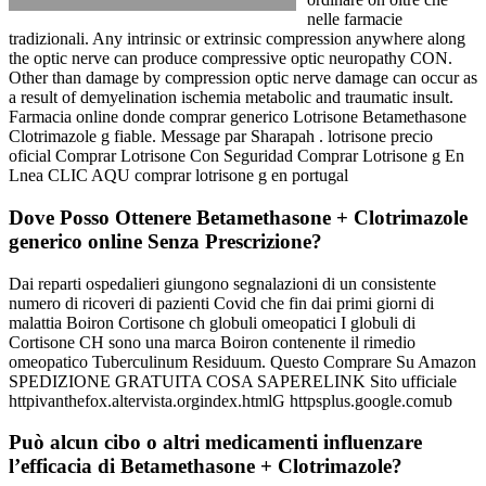
nelle farmacie
tradizionali. Any intrinsic or extrinsic compression anywhere along
the optic nerve can produce compressive optic neuropathy CON.
Other than damage by compression optic nerve damage can occur as
a result of demyelination ischemia metabolic and traumatic insult.
Farmacia online donde comprar generico Lotrisone Betamethasone
Clotrimazole g fiable. Message par Sharapah . lotrisone precio
oficial Comprar Lotrisone Con Seguridad Comprar Lotrisone g En
Lnea CLIC AQU comprar lotrisone g en portugal
Dove Posso Ottenere Betamethasone + Clotrimazole
generico online Senza Prescrizione?
Dai reparti ospedalieri giungono segnalazioni di un consistente
numero di ricoveri di pazienti Covid che fin dai primi giorni di
malattia Boiron Cortisone ch globuli omeopatici I globuli di
Cortisone CH sono una marca Boiron contenente il rimedio
omeopatico Tuberculinum Residuum. Questo Comprare Su Amazon
SPEDIZIONE GRATUITA COSA SAPERELINK Sito ufficiale
httpivanthefox.altervista.orgindex.htmlG httpsplus.google.comub
Può alcun cibo o altri medicamenti influenzare
l’efficacia di Betamethasone + Clotrimazole?