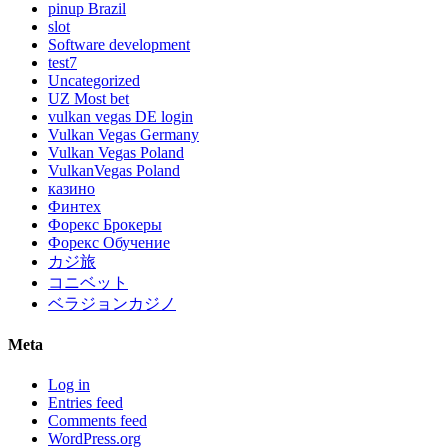
pinup Brazil
slot
Software development
test7
Uncategorized
UZ Most bet
vulkan vegas DE login
Vulkan Vegas Germany
Vulkan Vegas Poland
VulkanVegas Poland
казино
Финтех
Форекс Брокеры
Форекс Обучение
カジ旅
コニベット
ベラジョンカジノ
Meta
Log in
Entries feed
Comments feed
WordPress.org