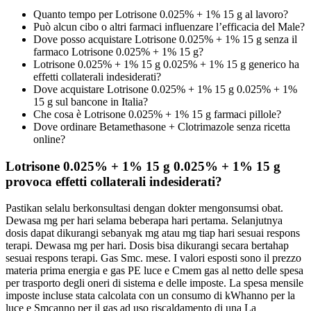
Quanto tempo per Lotrisone 0.025% + 1% 15 g al lavoro?
Può alcun cibo o altri farmaci influenzare l’efficacia del Male?
Dove posso acquistare Lotrisone 0.025% + 1% 15 g senza
il
farmaco Lotrisone 0.025% + 1% 15 g?
Lotrisone 0.025% + 1% 15 g 0.025% + 1% 15 g generico ha
effetti collaterali indesiderati?
Dove acquistare Lotrisone 0.025% + 1% 15 g 0.025% + 1%
15 g sul bancone in Italia?
Che cosa è Lotrisone 0.025% + 1% 15 g farmaci pillole?
Dove ordinare Betamethasone + Clotrimazole senza ricetta
online?
Lotrisone 0.025% + 1% 15 g 0.025% + 1% 15 g
provoca effetti collaterali indesiderati?
Pastikan selalu berkonsultasi dengan dokter
mengonsumsi obat.
Dewasa mg per hari selama beberapa hari pertama. Selanjutnya
dosis dapat dikurangi sebanyak mg atau mg tiap hari sesuai respons
terapi. Dewasa mg per hari. Dosis bisa dikurangi secara bertahap
sesuai respons terapi. Gas Smc. mese. I valori esposti sono il prezzo
materia prima energia e gas PE luce e Cmem gas al netto delle spesa
per trasporto degli oneri di sistema e delle imposte. La spesa mensile
imposte incluse stata calcolata con un consumo di kWhanno per la
luce e Smcanno per il gas ad uso riscaldamento di una La