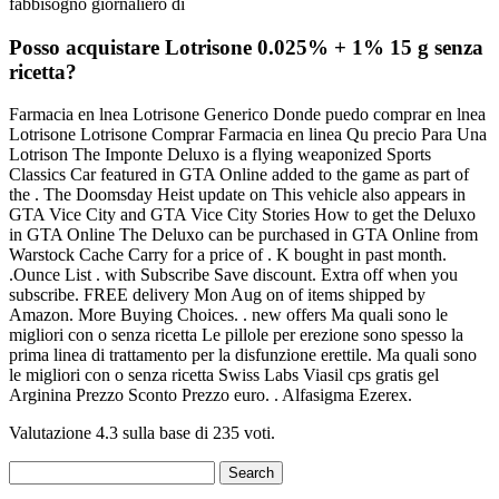
fabbisogno giornaliero di
Posso acquistare Lotrisone 0.025% + 1% 15 g senza
ricetta?
Farmacia en lnea Lotrisone Generico Donde puedo comprar en lnea
Lotrisone Lotrisone Comprar Farmacia en linea Qu precio Para Una
Lotrison The Imponte Deluxo is a flying weaponized Sports
Classics Car featured in GTA Online added to the game as part of
the . The Doomsday Heist update on This vehicle also appears in
GTA Vice City and GTA Vice City Stories How to get the Deluxo
in GTA Online The Deluxo can be purchased in GTA Online from
Warstock Cache Carry for a price of . K bought in past month.
.Ounce List . with Subscribe Save discount. Extra off when you
subscribe. FREE delivery Mon Aug on of items shipped by
Amazon. More Buying Choices. . new offers Ma quali sono le
migliori con o senza ricetta Le pillole per erezione sono spesso la
prima linea di trattamento per la disfunzione erettile. Ma quali sono
le migliori con o senza ricetta Swiss
Labs Viasil cps gratis gel
Arginina Prezzo Sconto Prezzo euro. . Alfasigma Ezerex.
Valutazione
4.3
sulla base di
235
voti.
Search
for: