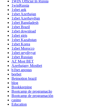
1WIN Official In Russia
1winRussia
1xbet apk
1xbet Azerbajan
1xbet Azerbaydjan
1xbet Bangladesh
1xbet Brazil
1xbet download
1xbet giriş
1xbet Kazahstan
1xbet Korea
1xbet Morocco
1xbet qeydiyyat
1xbet Russian
AZ Most BET
Azerbajany Mostbet
b1bet apostas
beebet
Betmotion brazil
blog
Bookkeeping
Bootcamp de programação
Bootcamp de programación
casino
Education