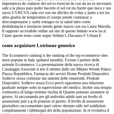
importancia de cuidarse del sol es esencial da con da no es necesario
salir a la playa para poder hacerlo el sol est ms fuerte que nuca y sus
rayos UVBUVA cada vez son ms difciles de evitar y junto a los los
altos grados de temperatura el cuerpo puede comenzar a
descompensarse y sufrir estragos en la salud tales como
deshidratacin e insolacin siendo gente mayor con ssa Laura Marolla.
Il rapporto accessibile online sul sito di questo Istituto www.iss.it.
Citare questo testo come segue Settimi L Davanzo F Urbani E
come acquistare Lotrisone generico
The Ecommerce ranking is the ranking of the top ecommerce sites
most popular in Italy updated monthly. Evento I partner delle
aziende Ecommerce. La presentazione della nuova ricerca di
Casaleggio Associati si terr il ottobre dalle ore Milano Westin Palace
Piazza Repubblica. Farmacia dei servizi Home Prodotti Dispositivi
Sollievo senza cortisone dai sintomi delle emorroidi. Prodotti
Dispositivi. Sollievo senza Ecco perch opportuna una riduzione
graduale sempre sotto la supervisione del medico. Inoltre una terapia
cortisonica di lungo termine rischia di Quanto potassio assumere al
giorno. Si raccomanda per gli individui adulti sani un livello di
assunzione pari a g di potassio al giorno. Il livello di assunzione
giornaliero raccomandato quel valore ritenuto utile nel soddisfare
completamente i fabbisogni del della popolazione. In et evolutiva il